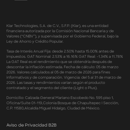
Champions 2026
Términos y Condiciones - Cashback Amazon Spring
Sales 2026
Términos y Condiciones - Double Dates 2026 Amazon
Klar Technologies, S.A. de C.V., S.F.P. (Klar), es una entidad
Términos y Condiciones – Fechas Dobles “3 de 3” 2026
financiera autorizada por la Comisión Nacional Bancaria y de
Mercado Libre
Valores (“CNBV”), y supervisada por el Gobierno Federal, bajo la
Términos y Condiciones - Reducción Tasa de Interés en
Ley de Ahorro y Crédito Popular.
SplitK
Términos y Condiciones - Apartados - Tasas
Tasa de Interés Anual Fija: desde 2.50% hasta 15.00% antes de
impuestos. GAT Nominal: 2.53% a 16.16% GAT Real: -1.34% a 11.78%
Preferentes Febrero 2026
La GAT Real es el rendimiento que se obtendría después de
Términos y Condiciones - Programa de Cashback
descontar la inflación estimada. Fecha de cálculo: 05 de marzo
AWIN
2026. Valores calculados al 05 de marzo de 2026 para fines
Pago de Servicios a MSI – Supermercados Enero -
informativos y de comparación. Vigencia: del 5 al 31 de marzo de
Marzo 2026
2026. Las tasas y rendimientos varían según el producto
Términos y Condiciones - Meses Sin Intereses y SplitK
contratado y el segmento del cliente (Light o Plus).
Términos y Condiciones Aplicables al Programa
Domicilio: Calzada General Mariano Escobedo No. 595 piso 1,
Cashback
Oficina/Suite 01-119,Colonia Bosque de Chapultepec I Sección,
Términos y Condiciones Aplicables a la Tarjeta de
C.P. 11580,Alcaldía Miguel Hidalgo, Ciudad de México.
Crédito Platino
Términos y Condiciones de las Tasas Preferentes de tus
Apartados
Aviso de Privacidad B2B