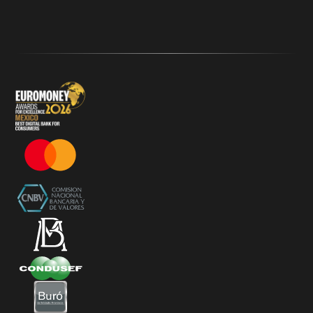
Klar
Términos y Condiciones - 20% Cashback Activation
Términos y Condiciones - KlarFest
Términos y Condiciones - SplitK Tarjeta de Crédito No
Garantizada
Términos y Condiciones – Acceso a Klar Plus sin costo
Términos y Condiciones – 20% Cashback en
supermercados participantes
Términos y Condiciones Juegos de Mexico 2026
Términos y Condiciones - Amazon Prime Day 2026
Términos y Condiciones – Diferimiento de Compras
con 0% de Interés Desde App
Términos y Condiciones de Beneficios Uber Card
Powered by Klar
Klarfest - Mayo 2026
Klarfest - Día de las Madres 2026
Compra Mínima Klar Plus - SplitK 0% - Cashback
Starbucks 50% - Cashback 20% Décima Compra
Términos y Condiciones - Cashback Primera Compra
en Apple Pay
Términos y Condiciones - Mastercard te lleva a la