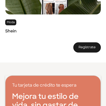
Moda
Shein
Regístrate
Tu tarjeta de crédito te espera
Mejora tu estilo de
vida, sin gastar de