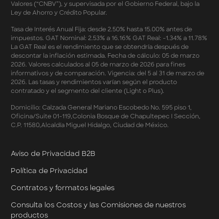
Valores (“CNBV”), y supervisada por el Gobierno Federal, bajo la
Términos y Condiciones - Reducción Tasa de Interés en
Ley de Ahorro y Crédito Popular.
SplitK
Términos y Condiciones - Apartados - Tasas
Tasa de Interés Anual Fija: desde 2.50% hasta 15.00% antes de
impuestos. GAT Nominal: 2.53% a 16.16% GAT Real: -1.34% a 11.78%
Preferentes Febrero 2026
La GAT Real es el rendimiento que se obtendría después de
Términos y Condiciones - Programa de Cashback
descontar la inflación estimada. Fecha de cálculo: 05 de marzo
AWIN
2026. Valores calculados al 05 de marzo de 2026 para fines
Pago de Servicios a MSI – Supermercados Enero -
informativos y de comparación. Vigencia: del 5 al 31 de marzo de
Marzo 2026
2026. Las tasas y rendimientos varían según el producto
Términos y Condiciones - Meses Sin Intereses y SplitK
contratado y el segmento del cliente (Light o Plus).
Términos y Condiciones Aplicables al Programa
Domicilio: Calzada General Mariano Escobedo No. 595 piso 1,
Cashback
Oficina/Suite 01-119,Colonia Bosque de Chapultepec I Sección,
Términos y Condiciones Aplicables a la Tarjeta de
C.P. 11580,Alcaldía Miguel Hidalgo, Ciudad de México.
Crédito Platino
Términos y Condiciones de las Tasas Preferentes de tus
Apartados
Aviso de Privacidad B2B
Términos y Condiciones de las Promociones
Política de Privacidad
Mastercard
Términos y Condiciones de Klar Plus
Contratos y formatos legales
Klar Empresarial
Términos y Condiciones - Rendimiento Preferencial en
Consulta los Costos y las Comisiones de nuestros
Cuentas Empresariales
productos