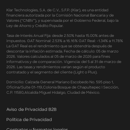
Términos y Condiciones - Double Dates 2026 Amazon
Klar Technologies, S.A. de C.V., S.F.P. (Klar), es una entidad
Términos y Condiciones – Fechas Dobles “3 de 3” 2026
financiera autorizada por la Comisión Nacional Bancaria y de
Mercado Libre
Valores (“CNBV”), y supervisada por el Gobierno Federal, bajo la
Términos y Condiciones - Reducción Tasa de Interés en
Ley de Ahorro y Crédito Popular.
SplitK
Términos y Condiciones - Apartados - Tasas
Tasa de Interés Anual Fija: desde 2.50% hasta 15.00% antes de
impuestos. GAT Nominal: 2.53% a 16.16% GAT Real: -1.34% a 11.78%
Preferentes Febrero 2026
La GAT Real es el rendimiento que se obtendría después de
Términos y Condiciones - Programa de Cashback
descontar la inflación estimada. Fecha de cálculo: 05 de marzo
AWIN
2026. Valores calculados al 05 de marzo de 2026 para fines
Pago de Servicios a MSI – Supermercados Enero -
informativos y de comparación. Vigencia: del 5 al 31 de marzo de
Marzo 2026
2026. Las tasas y rendimientos varían según el producto
Términos y Condiciones - Meses Sin Intereses y SplitK
contratado y el segmento del cliente (Light o Plus).
Términos y Condiciones Aplicables al Programa
Domicilio: Calzada General Mariano Escobedo No. 595 piso 1,
Cashback
Oficina/Suite 01-119,Colonia Bosque de Chapultepec I Sección,
Términos y Condiciones Aplicables a la Tarjeta de
C.P. 11580,Alcaldía Miguel Hidalgo, Ciudad de México.
Crédito Platino
Términos y Condiciones de las Tasas Preferentes de tus
Apartados
Aviso de Privacidad B2B
Términos y Condiciones de las Promociones
Política de Privacidad
Mastercard
Términos y Condiciones de Klar Plus