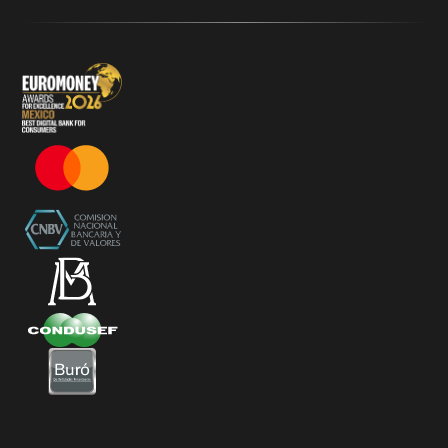
Términos y Condiciones - KlarFest
Términos y Condiciones - SplitK Tarjeta de Crédito No
Garantizada
Términos y Condiciones – Acceso a Klar Plus sin costo
Términos y Condiciones – 20% Cashback en
supermercados participantes
Términos y Condiciones Juegos de Mexico 2026
Términos y Condiciones - Amazon Prime Day 2026
Términos y Condiciones – Diferimiento de Compras
con 0% de Interés Desde App
Términos y Condiciones de Beneficios Uber Card
Powered by Klar
Klarfest - Mayo 2026
Klarfest - Día de las Madres 2026
Compra Mínima Klar Plus - SplitK 0% - Cashback
Starbucks 50% - Cashback 20% Décima Compra
Términos y Condiciones - Cashback Primera Compra
en Apple Pay
Términos y Condiciones - Mastercard te lleva a la
Champions 2026
Términos y Condiciones - Cashback Amazon Spring
Sales 2026