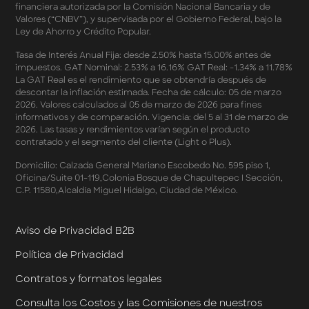
financiera autorizada por la Comisión Nacional Bancaria y de
Mercado Libre
Valores (“CNBV”), y supervisada por el Gobierno Federal, bajo la
Términos y Condiciones - Reducción Tasa de Interés en
Ley de Ahorro y Crédito Popular.
SplitK
Términos y Condiciones - Apartados - Tasas
Tasa de Interés Anual Fija: desde 2.50% hasta 15.00% antes de
impuestos. GAT Nominal: 2.53% a 16.16% GAT Real: -1.34% a 11.78%
Preferentes Febrero 2026
La GAT Real es el rendimiento que se obtendría después de
Términos y Condiciones - Programa de Cashback
descontar la inflación estimada. Fecha de cálculo: 05 de marzo
AWIN
2026. Valores calculados al 05 de marzo de 2026 para fines
Pago de Servicios a MSI – Supermercados Enero -
informativos y de comparación. Vigencia: del 5 al 31 de marzo de
Marzo 2026
2026. Las tasas y rendimientos varían según el producto
Términos y Condiciones - Meses Sin Intereses y SplitK
contratado y el segmento del cliente (Light o Plus).
Términos y Condiciones Aplicables al Programa
Domicilio: Calzada General Mariano Escobedo No. 595 piso 1,
Cashback
Oficina/Suite 01-119,Colonia Bosque de Chapultepec I Sección,
Términos y Condiciones Aplicables a la Tarjeta de
C.P. 11580,Alcaldía Miguel Hidalgo, Ciudad de México.
Crédito Platino
Términos y Condiciones de las Tasas Preferentes de tus
Apartados
Aviso de Privacidad B2B
Términos y Condiciones de las Promociones
Política de Privacidad
Mastercard
Términos y Condiciones de Klar Plus
Contratos y formatos legales
Klar Empresarial
Términos y Condiciones - Rendimiento Preferencial en
Consulta los Costos y las Comisiones de nuestros