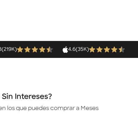
8
(219K)
4.6
(35K)
Sin Intereses?
en los que puedes comprar a Meses