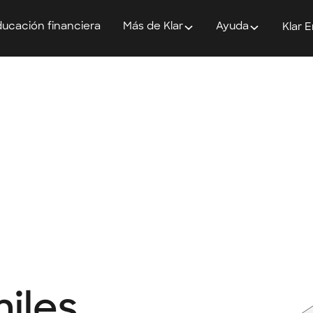
ucación financiera
Más de Klar
Ayuda
Klar 
miles