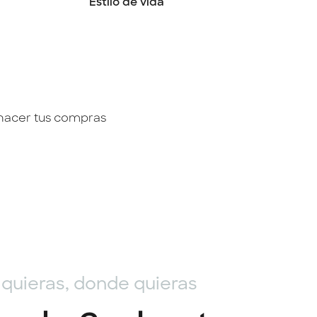
Estilo de vida
 hacer tus compras
quieras, donde quieras