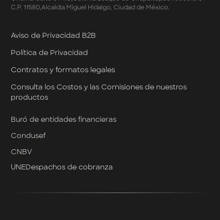
Términos y Condiciones Aplicables a la Tarjeta de
C.P. 11580,Alcaldía Miguel Hidalgo, Ciudad de México.
Crédito Platino
Términos y Condiciones de las Tasas Preferentes de tus
Apartados
Aviso de Privacidad B2B
Términos y Condiciones de las Promociones
Política de Privacidad
Mastercard
Términos y Condiciones de Klar Plus
Contratos y formatos legales
Klar Empresarial
Términos y Condiciones - Rendimiento Preferencial en
Consulta los Costos y las Comisiones de nuestros
Cuentas Empresariales
productos
Términos y Condiciones de Cashback Klar Empresarial
Términos y Condiciones de Promociones de Klar
Buró de entidades financieras
Empresarial
Condusef
Términos y Condiciones de Promociones de Klar
Empresarial por Designación
CNBV
UNE
Despachos de cobranza