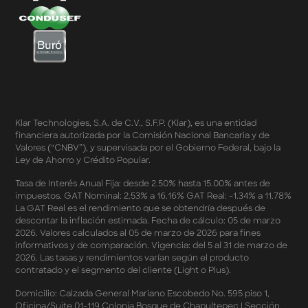
Starbucks 50% - Cashback 20% Décima Compra
Términos y Condiciones - Cashback Primera Compra
en Apple Pay
Términos y Condiciones - Mastercard te lleva a la
Champions 2026
Términos y Condiciones - Cashback Amazon Spring
Sales 2026
Términos y Condiciones - Double Dates 2026 Amazon
Klar Technologies, S.A. de C.V., S.F.P. (Klar), es una entidad
Términos y Condiciones – Fechas Dobles “3 de 3” 2026
financiera autorizada por la Comisión Nacional Bancaria y de
Mercado Libre
Valores (“CNBV”), y supervisada por el Gobierno Federal, bajo la
Términos y Condiciones - Reducción Tasa de Interés en
Ley de Ahorro y Crédito Popular.
SplitK
Términos y Condiciones - Apartados - Tasas
Tasa de Interés Anual Fija: desde 2.50% hasta 15.00% antes de
impuestos. GAT Nominal: 2.53% a 16.16% GAT Real: -1.34% a 11.78%
Preferentes Febrero 2026
La GAT Real es el rendimiento que se obtendría después de
Términos y Condiciones - Programa de Cashback
descontar la inflación estimada. Fecha de cálculo: 05 de marzo
AWIN
2026. Valores calculados al 05 de marzo de 2026 para fines
Pago de Servicios a MSI – Supermercados Enero -
informativos y de comparación. Vigencia: del 5 al 31 de marzo de
Marzo 2026
2026. Las tasas y rendimientos varían según el producto
Términos y Condiciones - Meses Sin Intereses y SplitK
contratado y el segmento del cliente (Light o Plus).
Términos y Condiciones Aplicables al Programa
Domicilio: Calzada General Mariano Escobedo No. 595 piso 1,
Cashback
Oficina/Suite 01-119,Colonia Bosque de Chapultepec I Sección,