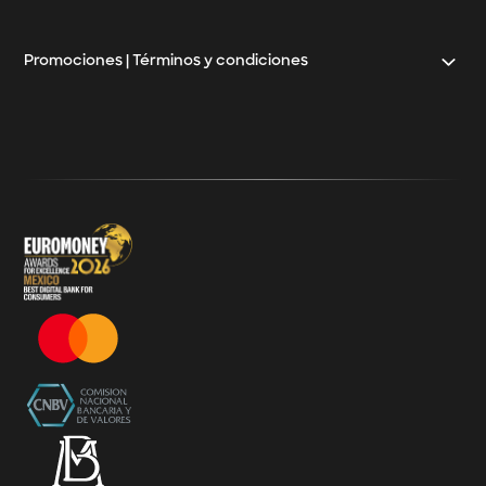
Crédito Pyme
Promociones | Términos y condiciones
Klar
Términos y Condiciones - 20% Cashback Activation
Términos y Condiciones - KlarFest
Términos y Condiciones - SplitK Tarjeta de Crédito No
Garantizada
Términos y Condiciones – Acceso a Klar Plus sin costo
Términos y Condiciones – 20% Cashback en
supermercados participantes
Términos y Condiciones Juegos de Mexico 2026
Términos y Condiciones - Amazon Prime Day 2026
Términos y Condiciones – Diferimiento de Compras
con 0% de Interés Desde App
Términos y Condiciones de Beneficios Uber Card
Powered by Klar
Klarfest - Mayo 2026
Klarfest - Día de las Madres 2026
Compra Mínima Klar Plus - SplitK 0% - Cashback