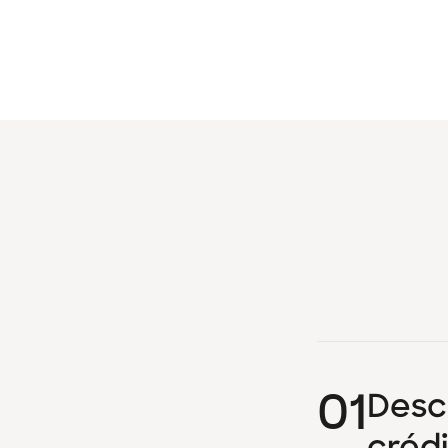
01
Desca