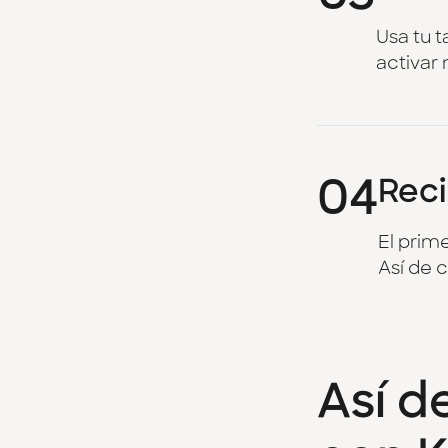
Usa tu t
activar 
04
Reci
El prim
Así de c
Así d