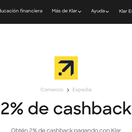
ucación financiera
Más de Klar
Ayuda
Klar 
Comercio
Expedia
2% de cashback
Obtén 2% de cashback pagando con Klar