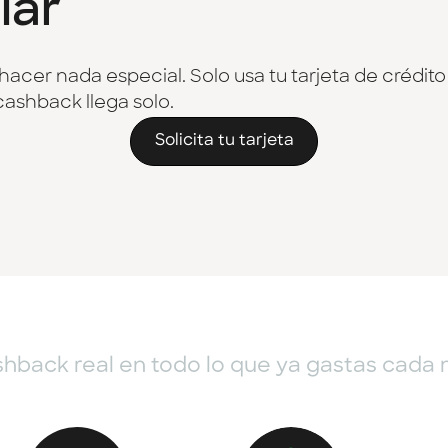
lar
hacer nada especial. Solo usa tu tarjeta de crédito
cashback llega solo.
Solicita tu tarjeta
hback real en todo lo que ya gastas cada