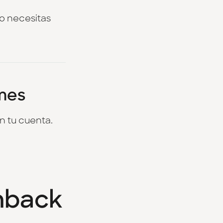
No necesitas
 mes
n tu cuenta.
shback