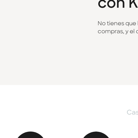
con K
No tienes que 
compras, y el 
Cas