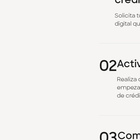
créd
Solicita 
digital qu
02
Activ
Realiza 
empezar 
de crédi
03
Com