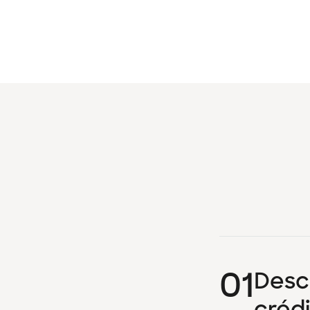
01
Desca