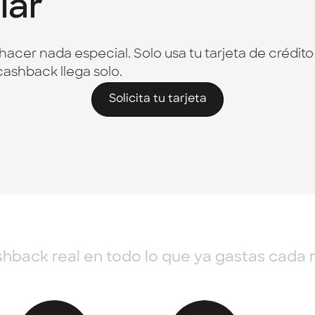
lar
hacer nada especial. Solo usa tu tarjeta de crédito
cashback llega solo.
Solicita tu tarjeta
hback real en todo lo que ya gastas cada