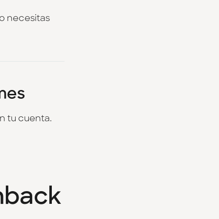
No necesitas
 mes
n tu cuenta.
shback