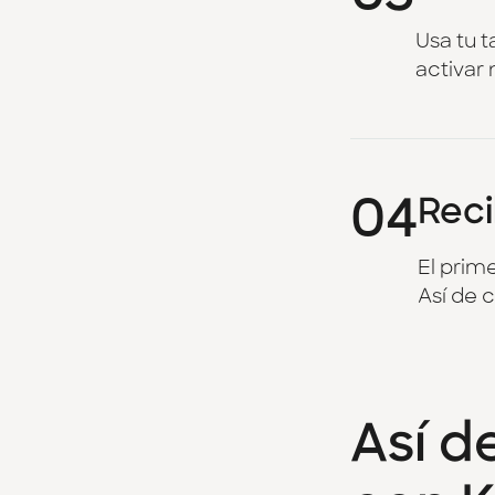
Usa tu t
activar 
04
Reci
El prim
Así de c
Así d