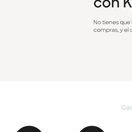
con K
No tienes que 
compras, y el 
Cas