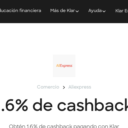
ucación financiera
Más de Klar
Ayuda
Klar 
Comercio
Aliexpress
1.6% de cashbac
Obtén 1.6% de cashback pagando con Klar