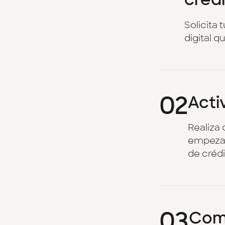
créd
Solicita 
digital qu
02
Activ
Realiza 
empezar 
de crédi
03
Com