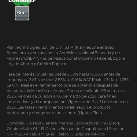
Términos y Condiciones - Cashback Primera Compra
en Apple Pay
Términos y Condiciones - Mastercard te lleva a la
Champions 2026
Términos y Condiciones - Cashback Amazon Spring
Sales 2026
Términos y Condiciones - Double Dates 2026 Amazon
Klar Technologies, S.A. de C.V., S.F.P. (Klar), es una entidad
Términos y Condiciones – Fechas Dobles “3 de 3” 2026
financiera autorizada por la Comisión Nacional Bancaria y de
Mercado Libre
Valores (“CNBV”), y supervisada por el Gobierno Federal, bajo la
Términos y Condiciones - Reducción Tasa de Interés en
Ley de Ahorro y Crédito Popular.
SplitK
Términos y Condiciones - Apartados - Tasas
Tasa de Interés Anual Fija: desde 2.50% hasta 15.00% antes de
impuestos. GAT Nominal: 2.53% a 16.16% GAT Real: -1.34% a 11.78%
Preferentes Febrero 2026
La GAT Real es el rendimiento que se obtendría después de
Términos y Condiciones - Programa de Cashback
descontar la inflación estimada. Fecha de cálculo: 05 de marzo
AWIN
2026. Valores calculados al 05 de marzo de 2026 para fines
Pago de Servicios a MSI – Supermercados Enero -
informativos y de comparación. Vigencia: del 5 al 31 de marzo de
Marzo 2026
2026. Las tasas y rendimientos varían según el producto
Términos y Condiciones - Meses Sin Intereses y SplitK
contratado y el segmento del cliente (Light o Plus).
Términos y Condiciones Aplicables al Programa
Domicilio: Calzada General Mariano Escobedo No. 595 piso 1,
Cashback
Oficina/Suite 01-119,Colonia Bosque de Chapultepec I Sección,
Términos y Condiciones Aplicables a la Tarjeta de
C.P. 11580,Alcaldía Miguel Hidalgo, Ciudad de México.