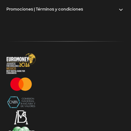
Promociones | Términos y condiciones
Klar
Términos y Condiciones - 20% Cashback Activation
Términos y Condiciones - KlarFest
Términos y Condiciones - SplitK Tarjeta de Crédito No
Garantizada
Términos y Condiciones – Acceso a Klar Plus sin costo
Términos y Condiciones – 20% Cashback en
supermercados participantes
Términos y Condiciones Juegos de Mexico 2026
Términos y Condiciones - Amazon Prime Day 2026
Términos y Condiciones – Diferimiento de Compras
con 0% de Interés Desde App
Términos y Condiciones de Beneficios Uber Card
Powered by Klar
Klarfest - Mayo 2026
Klarfest - Día de las Madres 2026
Compra Mínima Klar Plus - SplitK 0% - Cashback
Starbucks 50% - Cashback 20% Décima Compra