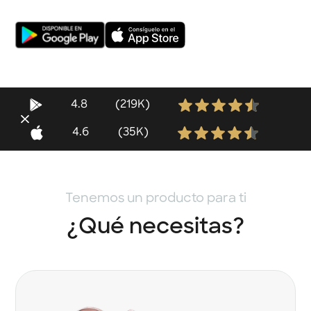
4.8
(219K)
4.6
(35K)
Tenemos un producto para ti
¿Qué necesitas?