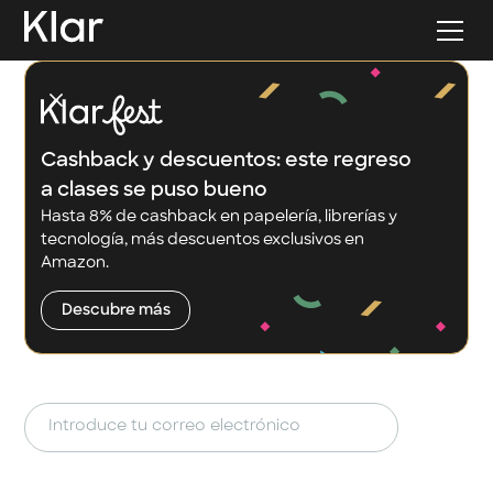
Cashback y descuentos: este regreso
a clases se puso bueno
Hasta 8% de cashback en papelería, librerías y
Tarjeta de crédito y
tecnología, más descuentos exclusivos en
Amazon.
cuenta. Así de fácil
Descubre más
Cero letras chiquitas. Cero comisiones
escondidas. Cero excusas para no empezar.