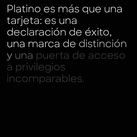
Platino
es
más
que
una
tarjeta:
es
una
declaración
de
éxito,
una
marca
de
distinción
y
una
puerta
de
acceso
a
privilegios
incomparables.